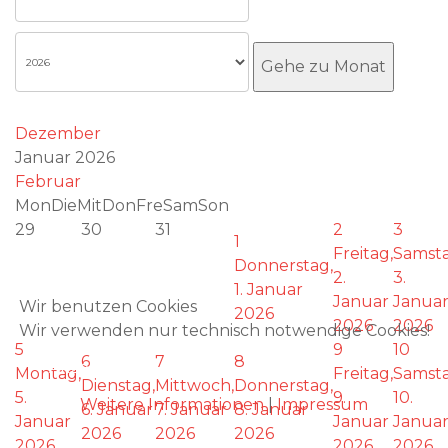
Gehe zu Monat
Dezember
Januar 2026
Februar
Mon
Die
Mit
Don
Fre
Sam
Son
29
30
31
2
3
1
Freitag,
Samsta
Donnerstag,
2.
3.
1. Januar
Januar
Janua
Wir benutzen Cookies
2026
2026
2026
Wir verwenden nur technisch notwendige Cookies!
5
9
10
6
7
8
Akzeptieren
Montag,
Freitag,
Samsta
Dienstag,
Mittwoch,
Donnerstag,
5.
9.
10.
Weitere Informationen
|
Impressum
6. Januar
7. Januar
8. Januar
Januar
Januar
Janua
2026
2026
2026
2026
2026
2026